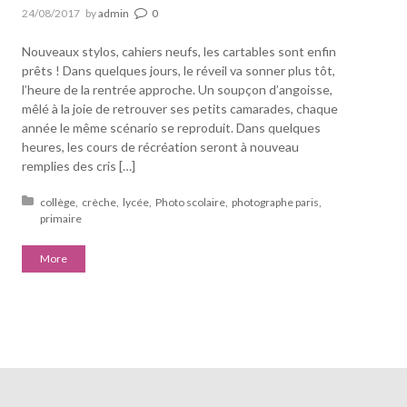
24/08/2017
by
admin
0
Nouveaux stylos, cahiers neufs, les cartables sont enfin
prêts ! Dans quelques jours, le réveil va sonner plus tôt,
l’heure de la rentrée approche. Un soupçon d’angoisse,
mêlé à la joie de retrouver ses petits camarades, chaque
année le même scénario se reproduit. Dans quelques
heures, les cours de récréation seront à nouveau
remplies des cris […]
Posted in:
collège
crèche
lycée
Photo scolaire
photographe paris
primaire
More