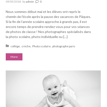
09/05/2018
by
admin
0
Nous sommes début mai et les élèves ont repris le
chemin de l’école après la pause des vacances de Pâques.
Si la fin de l’année scolaire approche à grands pas, il est
encore temps de prendre rendez-vous pour vos séances
de photos de classe ! Nos photographes spécialisés dans
la photo scolaire, photo individuelle ou […]
Posted in:
collège
crèche
Photo scolaire
photographe paris
More